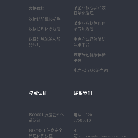
某企业核心资产数
数据体检
据量化治理
数据供给量化治理
某企业数据管理体
数据管理体系规划
系专项规划
数据跨域流通与服
重点产业经济辅助
务应用
决策平台
城市绿色健康体检
平台
电力+宏观经济主题
权威认证
联系我们
ISO9001 质量管理体
电话：020-
系认证
87581616
ISO27001 信息安全
邮
管理体系认证
箱:
support@faithindata.com.cn