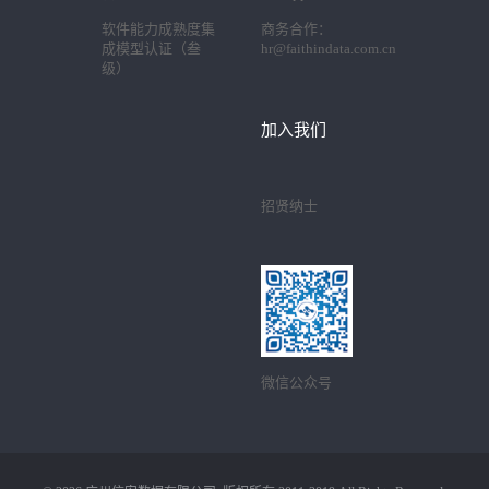
软件能力成熟度集
商务合作：
成模型认证（叁
hr@faithindata.com.cn
级）
加入我们
招贤纳士
微信公众号