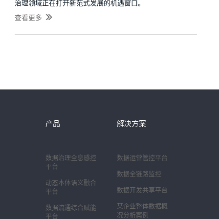
治理领域正在打开新范式发展的机遇窗口。
查看更多
产品
解决方案
数据治理全息感控
数据运营管控平台
平台
数据全链路监控
动态本体语义融合
数据开发共享平台
平台
某企业整体数据概
数据流通综合赋能
况分析案例
平台