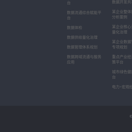
数据开发共
台
某企业整体
数据流通综合赋能平
分析案例
台
某企业核心
数据体检
量化治理
数据供给量化治理
某企业数据
数据管理体系规划
专项规划
数据跨域流通与服务
重点产业经
应用
策平台
城市绿色健
台
电力+宏观
©