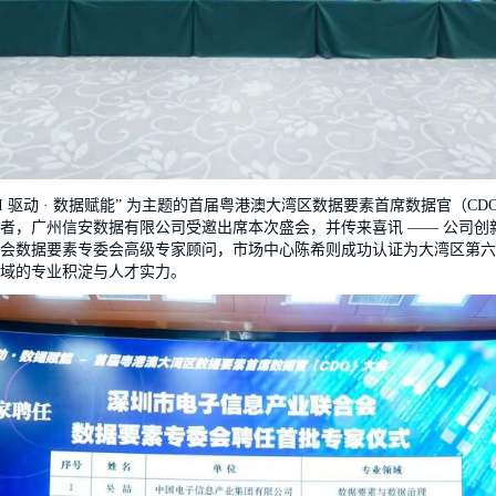
日，以 “AI 驱动 · 数据赋能” 为主题的首届粤港澳大湾区数据要素首席数据官
者，广州信安数据有限公司受邀出席本次盛会，并传来喜讯 —— 公司创
会数据要素专委会高级专家顾问，市场中心陈希则成功认证为大湾区第六
域的专业积淀与人才实力。